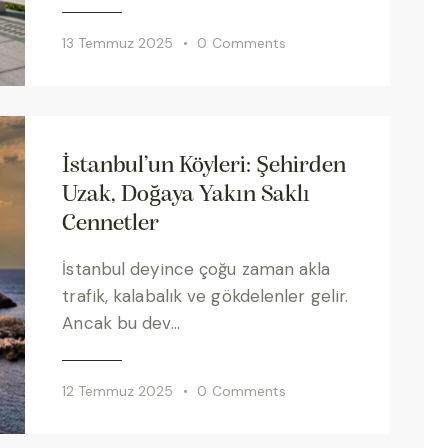
13 Temmuz 2025
0
Comments
ENGLISH
ÇAĞRI MERKEZİ
İstanbul’un Köyleri: Şehirden
08502421818
Uzak, Doğaya Yakın Saklı
REZERVASYON
Cennetler
İstanbul deyince çoğu zaman akla
trafik, kalabalık ve gökdelenler gelir.
Ancak bu dev…
12 Temmuz 2025
0
Comments