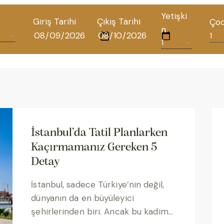
Yetişki
Giriş Tarihi
Çıkış Tarihi
Ço
n
TÜM OTELLERIMIZ
BLOG
İLETIŞIM
İstanbul’da Tatil Planlarken
Kaçırmamanız Gereken 5
POLITIKALAR
Detay
İstanbul, sadece Türkiye’nin değil,
GIZLILIK POLITIKASI
dünyanın da en büyüleyici
şehirlerinden biri. Ancak bu kadim…
TÜRKÇE