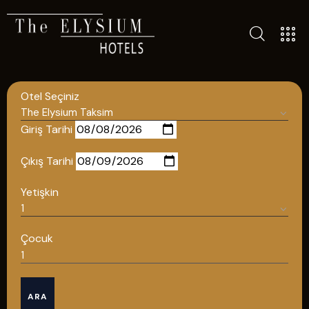
TÜM OTELLERIMIZ
Otel Seçiniz
BLOG
İLETIŞIM
Giriş Tarihi
POLITIKALAR
Çıkış Tarihi
GIZLILIK POLITIKASI
Yetişkin
TÜRKÇE
ENGLISH
Çocuk
Türkçe
ARA