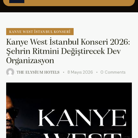
ÇAĞRI MERKEZİ
08502421818
REZERVASYON
KANYE WEST İSTANBUL KONSERI
Kanye West İstanbul Konseri 2026:
Şehrin Ritmini Değiştirecek Dev
Organizasyon
8 Mayıs 2026
0
Comments
THE ELYSIUM HOTELS