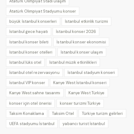
Atatürk Olimpiyat Stadı ulaşım
Atatürk Olimpiyat Stadyumu konser
büyük İstanbul konserleri
İstanbul etkinlik turizmi
İstanbul gece hayatı
İstanbul konser 2026
İstanbul konser bileti
İstanbul konser ekonomisi
İstanbul konser otelleri
İstanbul konser ulaşım
İstanbul lüks otel
İstanbul müzik etkinlikleri
İstanbul otel rezervasyonu
İstanbul stadyum konseri
İstanbul VIP konser
Kanye West İstanbul konseri
Kanye West sahne tasarımı
Kanye West Türkiye
konser için otel önerisi
konser turizmi Türkiye
Taksim Konaklama
Taksim Otel
Türkiye turizm gelirleri
UEFA stadyumu İstanbul
yabancı turist İstanbul