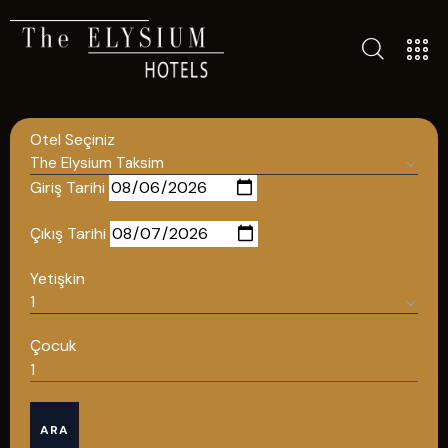
TÜM OTELLERIMIZ
BLOG
Otel Seçiniz
İLETIŞIM
POLITIKALAR
Giriş Tarihi
GIZLILIK POLITIKASI
Çıkış Tarihi
TÜRKÇE
Yetişkin
ENGLISH
Çocuk
Türkçe
ARA