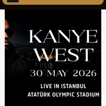
ÇAĞRI MERKEZİ
08502421818
REZERVASYON