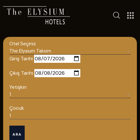
TÜM OTELLERIMIZ
BLOG
Otel Seçiniz
İLETIŞIM
POLITIKALAR
Giriş Tarihi
GIZLILIK POLITIKASI
Çıkış Tarihi
TÜRKÇE
Yetişkin
ENGLISH
Çocuk
Türkçe
ARA