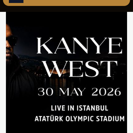
ÇAĞRI MERKEZİ
08502421818
REZERVASYON