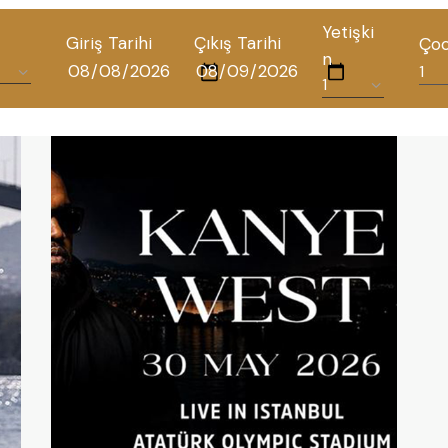
Yetişki
Giriş Tarihi
Çıkış Tarihi
Ço
n
TÜM OTELLERIMIZ
BLOG
İLETIŞIM
POLITIKALAR
GIZLILIK POLITIKASI
TÜRKÇE