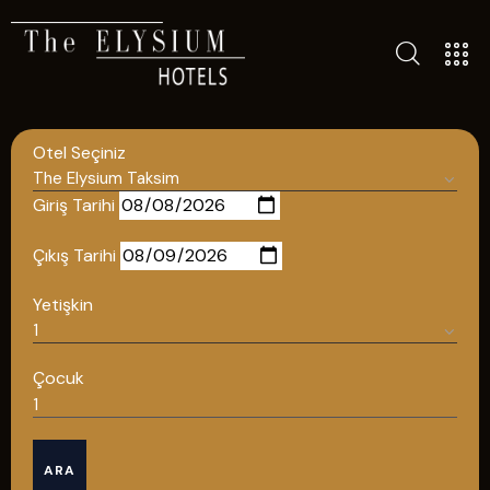
TÜM OTELLERIMIZ
BLOG
Otel Seçiniz
İLETIŞIM
POLITIKALAR
Giriş Tarihi
GIZLILIK POLITIKASI
Çıkış Tarihi
TÜRKÇE
Yetişkin
ENGLISH
Çocuk
Türkçe
ARA