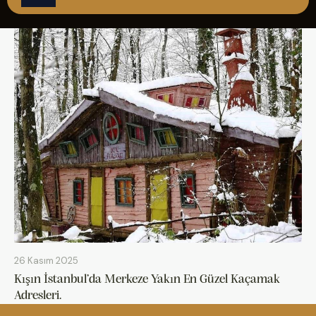
ÇAĞRI MERKEZİ
08502421818
REZERVASYON
26 Kasım 2025
Kışın İstanbul’da Merkeze Yakın En Güzel Kaçamak
Adresleri.