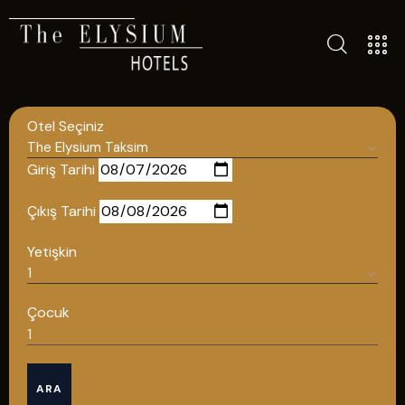
TÜM OTELLERIMIZ
BLOG
Otel Seçiniz
İLETIŞIM
POLITIKALAR
Giriş Tarihi
GIZLILIK POLITIKASI
Çıkış Tarihi
TÜRKÇE
Yetişkin
ENGLISH
Çocuk
Türkçe
ARA