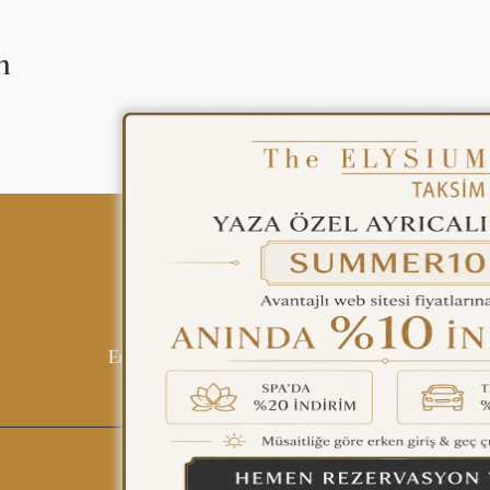
ENGLISH
n
ÇAĞRI MERKEZİ
08502421818
REZERVASYON
Tüm Otellerimiz
Blog
İletişim
Politi
English