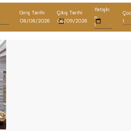
Yetişki
Giriş Tarihi
Çıkış Tarihi
Ço
n
TÜM OTELLERIMIZ
BLOG
İLETIŞIM
POLITIKALAR
GIZLILIK POLITIKASI
TÜRKÇE