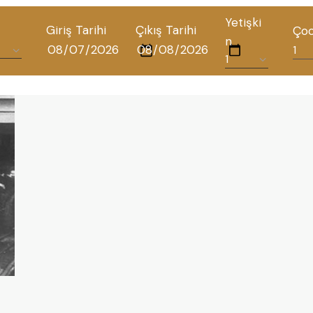
Yetişki
Giriş Tarihi
Çıkış Tarihi
Ço
n
ALL HOTELS
THE ELYSIUM TOURISTIC
CONTACT US
POLICIES
TÜRKÇE
ENGLISH