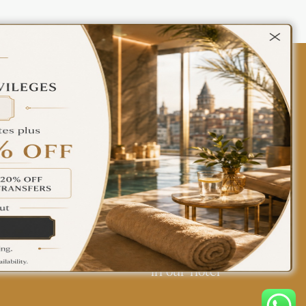
Contact Us
Policies
Türkçe
English
Find yourself at home
in our hotel