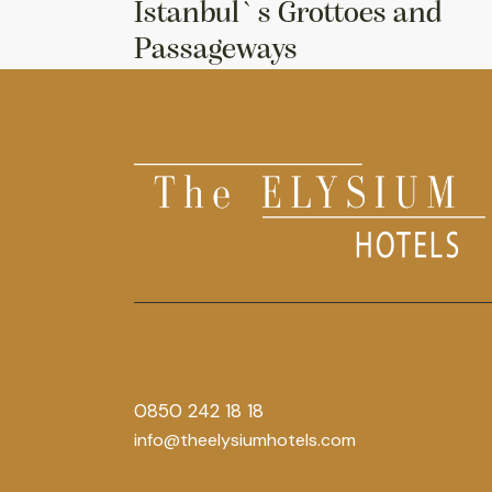
Istanbul`s Grottoes and
Passageways
0850 242 18 18
info@theelysiumhotels.com