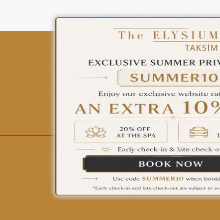
ÇAĞRI MERKEZİ
08502421818
REZERVASYON
All Hotels
The Elysium Touristic