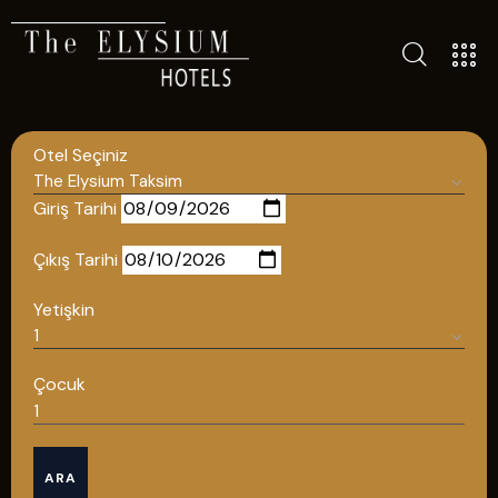
ALL HOTELS
THE ELYSIUM TOURISTIC
Otel Seçiniz
CONTACT US
POLICIES
Giriş Tarihi
TÜRKÇE
Çıkış Tarihi
ENGLISH
Yetişkin
English
Çocuk
ÇAĞRI MERKEZİ
ARA
08502421818