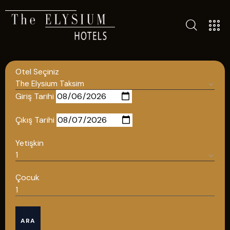
ALL HOTELS
THE ELYSIUM TOURISTIC
Otel Seçiniz
CONTACT US
POLICIES
Giriş Tarihi
TÜRKÇE
Çıkış Tarihi
ENGLISH
Yetişkin
English
Çocuk
ÇAĞRI MERKEZİ
ARA
08502421818