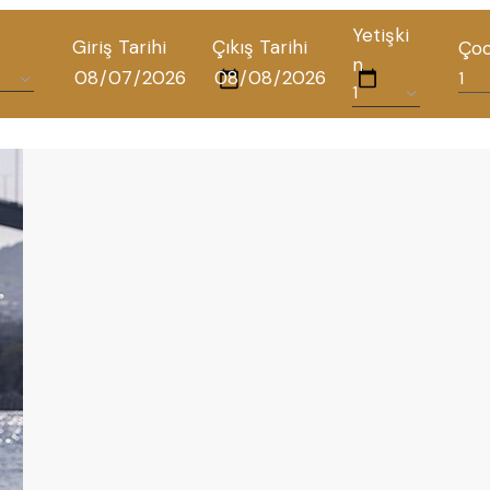
Yetişki
Giriş Tarihi
Çıkış Tarihi
Ço
n
ALL HOTELS
THE ELYSIUM TOURISTIC
CONTACT US
POLICIES
TÜRKÇE
ENGLISH