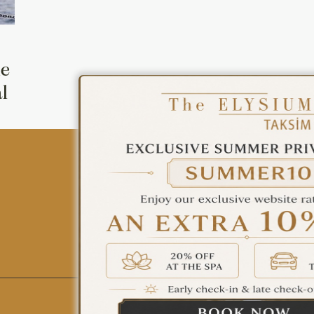
ÇAĞRI MERKEZİ
08502421818
he
REZERVASYON
l
All Hotels
The Elysium Touristic