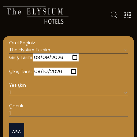
ALL HOTELS
THE ELYSIUM TOURISTIC
Otel Seçiniz
CONTACT US
POLICIES
Giriş Tarihi
TÜRKÇE
Çıkış Tarihi
ENGLISH
Yetişkin
English
Çocuk
ÇAĞRI MERKEZİ
ARA
08502421818