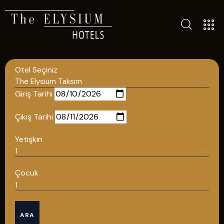
ALL HOTELS
THE ELYSIUM TOURISTIC
Otel Seçiniz
CONTACT US
POLICIES
Giriş Tarihi
TÜRKÇE
Çıkış Tarihi
ENGLISH
Yetişkin
English
Çocuk
ÇAĞRI MERKEZİ
ARA
08502421818