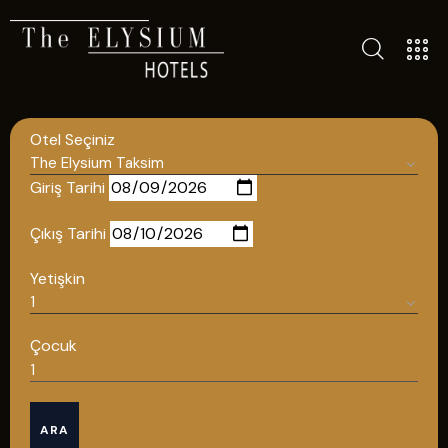
ALL HOTELS
THE ELYSIUM TOURISTIC
Otel Seçiniz
CONTACT US
POLICIES
Giriş Tarihi
TÜRKÇE
Çıkış Tarihi
ENGLISH
Yetişkin
English
Çocuk
ÇAĞRI MERKEZİ
ARA
08502421818