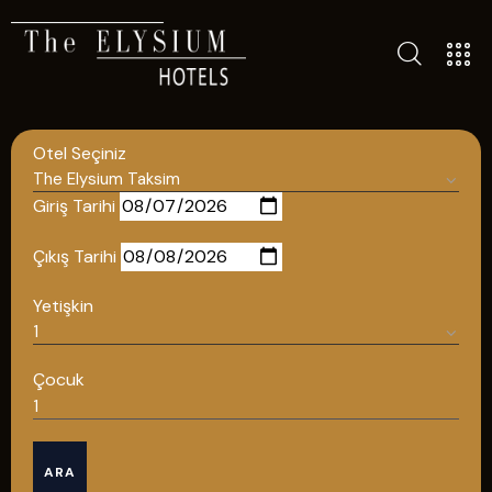
ALL HOTELS
THE ELYSIUM TOURISTIC
Otel Seçiniz
CONTACT US
POLICIES
Giriş Tarihi
TÜRKÇE
Çıkış Tarihi
ENGLISH
Yetişkin
English
Çocuk
ÇAĞRI MERKEZİ
ARA
08502421818