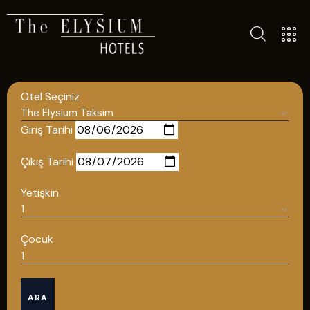
ALL HOTELS
THE ELYSIUM TOURISTIC
Otel Seçiniz
CONTACT US
POLICIES
Giriş Tarihi
TÜRKÇE
Çıkış Tarihi
ENGLISH
Yetişkin
English
Çocuk
ÇAĞRI MERKEZİ
ARA
08502421818