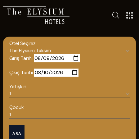
ALL HOTELS
THE ELYSIUM TOURISTIC
Otel Seçiniz
CONTACT US
POLICIES
Giriş Tarihi
TÜRKÇE
Çıkış Tarihi
ENGLISH
Yetişkin
English
Çocuk
ÇAĞRI MERKEZİ
ARA
08502421818