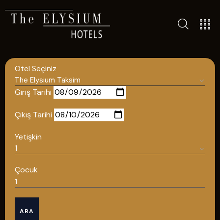
ALL HOTELS
THE ELYSIUM TOURISTIC
Otel Seçiniz
CONTACT US
POLICIES
Giriş Tarihi
TÜRKÇE
Çıkış Tarihi
ENGLISH
Yetişkin
English
Çocuk
ÇAĞRI MERKEZİ
ARA
08502421818