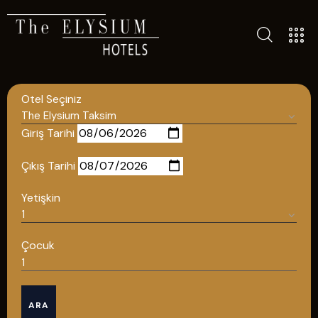
ALL HOTELS
THE ELYSIUM TOURISTIC
Otel Seçiniz
CONTACT US
POLICIES
Giriş Tarihi
TÜRKÇE
Çıkış Tarihi
ENGLISH
Yetişkin
English
Çocuk
ÇAĞRI MERKEZİ
ARA
08502421818