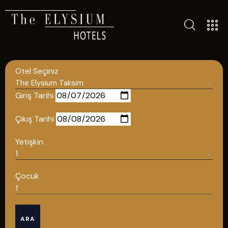
ALL HOTELS
THE ELYSIUM TOURISTIC
Otel Seçiniz
CONTACT US
POLICIES
Giriş Tarihi
TÜRKÇE
Çıkış Tarihi
ENGLISH
Yetişkin
English
Çocuk
ÇAĞRI MERKEZİ
ARA
08502421818