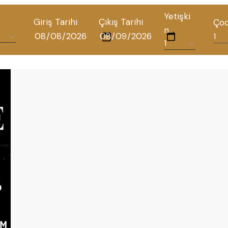
Yetişki
Giriş Tarihi
Çıkış Tarihi
Ço
n
ALL HOTELS
THE ELYSIUM TOURISTIC
CONTACT US
POLICIES
TÜRKÇE
ENGLISH