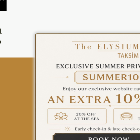
ÇAĞRI MERKEZİ
08502421818
t
REZERVASYON
o
All Hotels
The Elysium Touristic