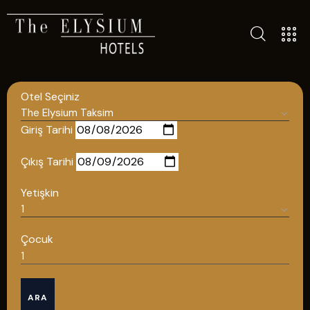
ALL HOTELS
THE ELYSIUM TOURISTIC
Otel Seçiniz
CONTACT US
POLICIES
Giriş Tarihi
TÜRKÇE
Çıkış Tarihi
ENGLISH
Yetişkin
English
Çocuk
ÇAĞRI MERKEZİ
ARA
08502421818