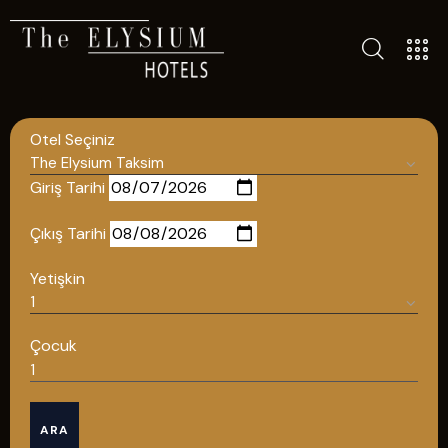
ALL HOTELS
THE ELYSIUM TOURISTIC
Otel Seçiniz
CONTACT US
POLICIES
Giriş Tarihi
TÜRKÇE
Çıkış Tarihi
ENGLISH
Yetişkin
English
Çocuk
ÇAĞRI MERKEZİ
ARA
08502421818