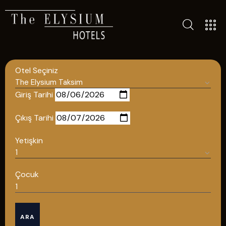
ALL HOTELS
THE ELYSIUM TOURISTIC
Otel Seçiniz
CONTACT US
POLICIES
Giriş Tarihi
TÜRKÇE
Çıkış Tarihi
ENGLISH
Yetişkin
English
Çocuk
ÇAĞRI MERKEZİ
ARA
08502421818