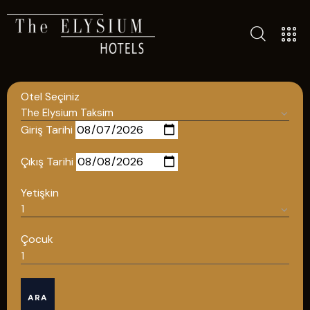
ALL HOTELS
THE ELYSIUM TOURISTIC
Otel Seçiniz
CONTACT US
POLICIES
Giriş Tarihi
TÜRKÇE
Çıkış Tarihi
ENGLISH
Yetişkin
English
Çocuk
ÇAĞRI MERKEZİ
ARA
08502421818