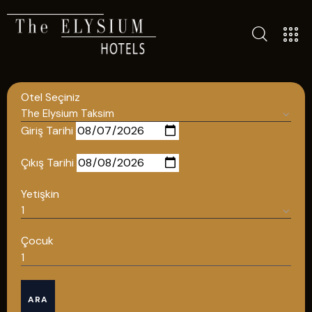
ALL HOTELS
THE ELYSIUM TOURISTIC
Otel Seçiniz
CONTACT US
POLICIES
Giriş Tarihi
TÜRKÇE
Çıkış Tarihi
ENGLISH
Yetişkin
English
Çocuk
ÇAĞRI MERKEZİ
ARA
08502421818