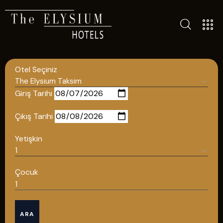
ALL HOTELS
THE ELYSIUM TOURISTIC
Otel Seçiniz
CONTACT US
POLICIES
Giriş Tarihi
TÜRKÇE
Çıkış Tarihi
ENGLISH
Yetişkin
English
Çocuk
ÇAĞRI MERKEZİ
ARA
08502421818