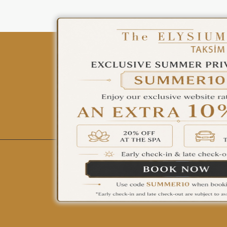
ÇAĞRI MERKEZİ
08502421818
REZERVASYON
All Hotels
The Elysium Touristic