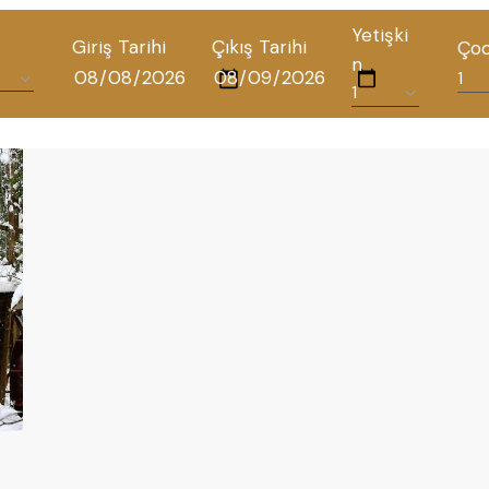
Yetişki
Giriş Tarihi
Çıkış Tarihi
Ço
n
ALL HOTELS
THE ELYSIUM TOURISTIC
CONTACT US
POLICIES
TÜRKÇE
ENGLISH