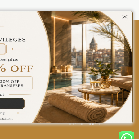
Contact Us
Policies
Türkçe
English
Find yourself at home
in our hotel