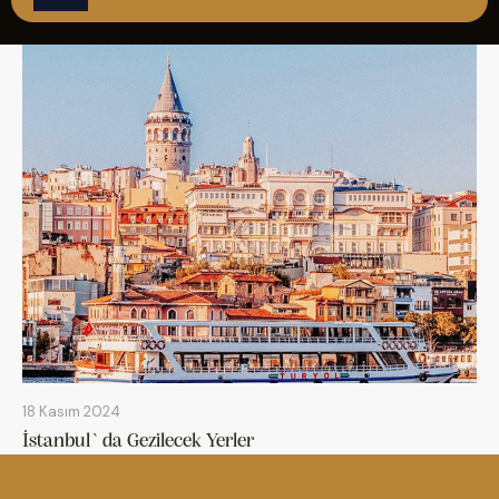
ÇAĞRI MERKEZİ
08502421818
REZERVASYON
18 Kasım 2024
İstanbul`da Gezilecek Yerler