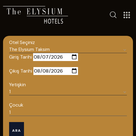
TÜM OTELLERIMIZ
BLOG
Otel Seçiniz
İLETIŞIM
POLITIKALAR
Giriş Tarihi
GIZLILIK POLITIKASI
Çıkış Tarihi
TÜRKÇE
Yetişkin
ENGLISH
Çocuk
Türkçe
ARA