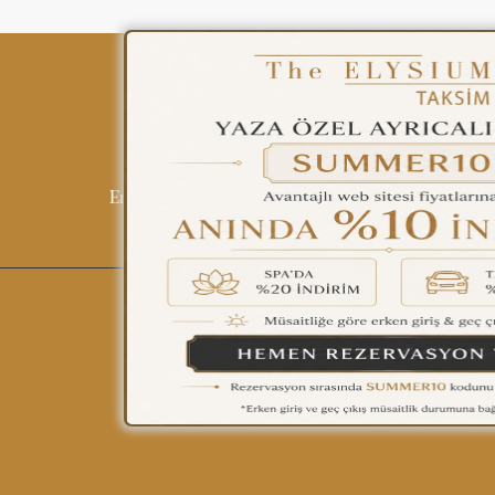
ENGLISH
ÇAĞRI MERKEZİ
08502421818
Tüm Otellerimiz
Blog
İletişim
Politi
REZERVASYON
English