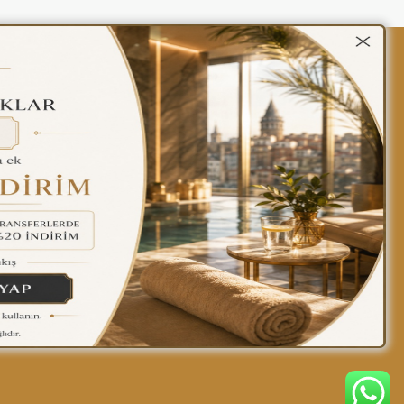
kalar
Gizlilik Politikası
Türkçe
Find yourself at home
in our hotel