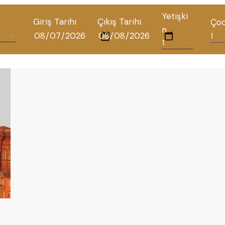
Yetişki
Giriş Tarihi
Çıkış Tarihi
Ço
n
TÜM OTELLERIMIZ
BLOG
İLETIŞIM
POLITIKALAR
GIZLILIK POLITIKASI
TÜRKÇE