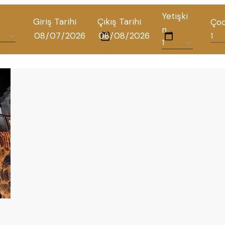
Yetişki
Giriş Tarihi
Çıkış Tarihi
Ço
n
TÜM OTELLERIMIZ
BLOG
İLETIŞIM
POLITIKALAR
GIZLILIK POLITIKASI
TÜRKÇE