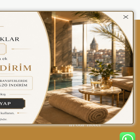
kalar
Gizlilik Politikası
Türkçe
Find yourself at home
in our hotel