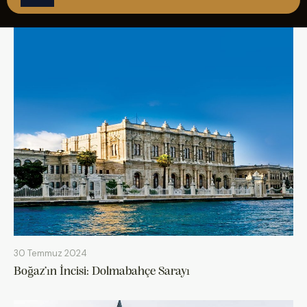
ÇAĞRI MERKEZİ
08502421818
REZERVASYON
30 Temmuz 2024
Boğaz’ın İncisi: Dolmabahçe Sarayı