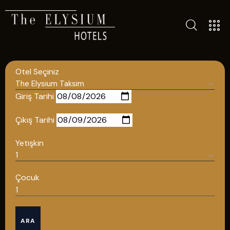
TÜM OTELLERIMIZ
BLOG
Otel Seçiniz
İLETIŞIM
POLITIKALAR
Giriş Tarihi
GIZLILIK POLITIKASI
Çıkış Tarihi
TÜRKÇE
Yetişkin
ENGLISH
Çocuk
Türkçe
ARA