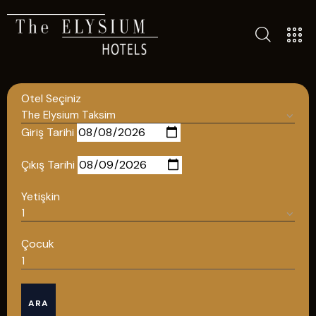
TÜM OTELLERIMIZ
BLOG
Otel Seçiniz
İLETIŞIM
POLITIKALAR
Giriş Tarihi
GIZLILIK POLITIKASI
Çıkış Tarihi
TÜRKÇE
Yetişkin
ENGLISH
Çocuk
Türkçe
ARA