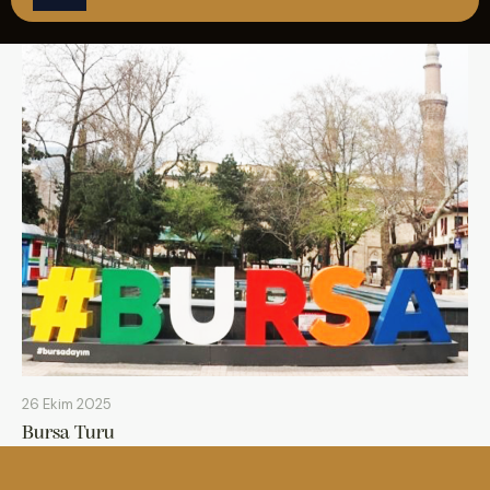
ÇAĞRI MERKEZİ
08502421818
REZERVASYON
26 Ekim 2025
Bursa Turu