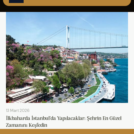
ÇAĞRI MERKEZİ
08502421818
REZERVASYON
13 Mart 2026
İlkbaharda İstanbul’da Yapılacaklar: Şehrin En Güzel
Zamanını Keşfedin