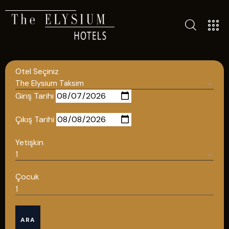
TÜM OTELLERIMIZ
BLOG
Otel Seçiniz
İLETIŞIM
POLITIKALAR
Giriş Tarihi
GIZLILIK POLITIKASI
Çıkış Tarihi
TÜRKÇE
Yetişkin
ENGLISH
Çocuk
Türkçe
ARA