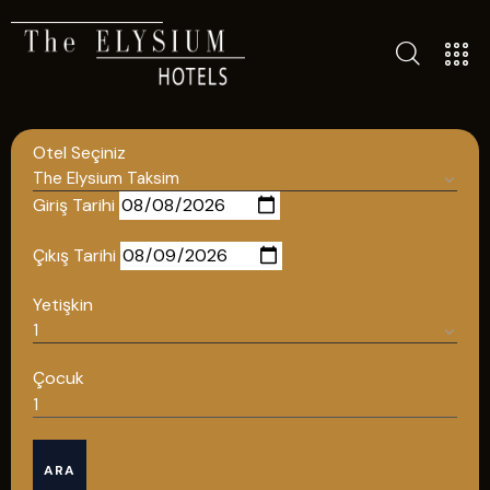
TÜM OTELLERIMIZ
BLOG
Otel Seçiniz
İLETIŞIM
POLITIKALAR
Giriş Tarihi
GIZLILIK POLITIKASI
Çıkış Tarihi
TÜRKÇE
Yetişkin
ENGLISH
Çocuk
Türkçe
ARA