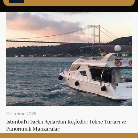
ÇAĞRI MERKEZİ
08502421818
REZERVASYON
15 Haziran 2025
İstanbul’u Farklı Açılardan Keşfedin: Tekne Turları ve
Panoramik Manzaralar