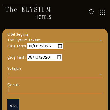
TÜM OTELLERIMIZ
BLOG
Otel Seçiniz
İLETIŞIM
POLITIKALAR
Giriş Tarihi
GIZLILIK POLITIKASI
Çıkış Tarihi
TÜRKÇE
Yetişkin
ENGLISH
Çocuk
Türkçe
ARA