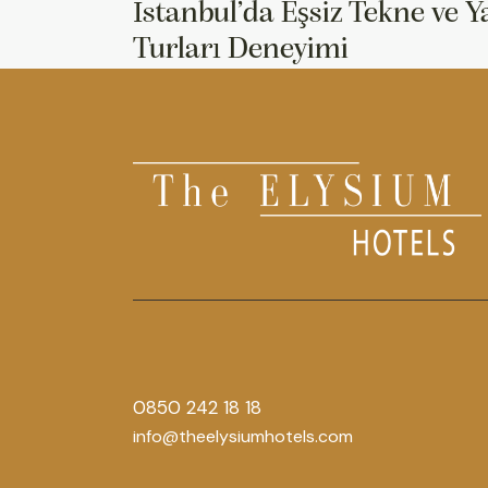
İstanbul’da Eşsiz Tekne ve Y
Turları Deneyimi
0850 242 18 18
info@theelysiumhotels.com