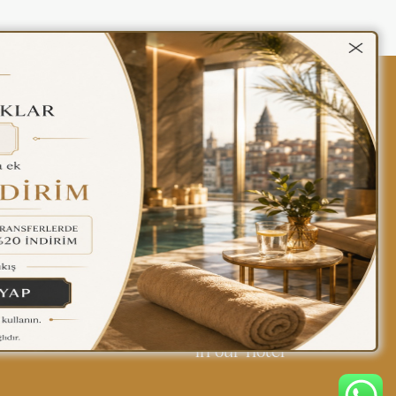
kalar
Gizlilik Politikası
Türkçe
Find yourself at home
in our hotel