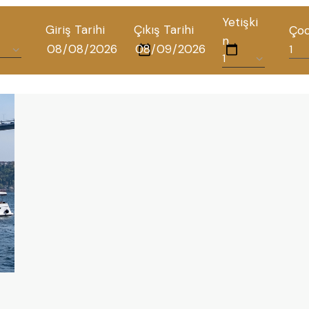
Yetişki
Giriş Tarihi
Çıkış Tarihi
Ço
n
TÜM OTELLERIMIZ
BLOG
İLETIŞIM
POLITIKALAR
GIZLILIK POLITIKASI
TÜRKÇE