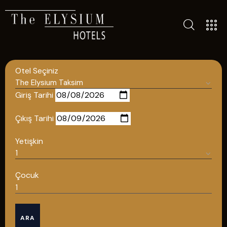
TÜM OTELLERIMIZ
BLOG
Otel Seçiniz
İLETIŞIM
POLITIKALAR
Giriş Tarihi
GIZLILIK POLITIKASI
Çıkış Tarihi
TÜRKÇE
Yetişkin
ENGLISH
Çocuk
Türkçe
ARA