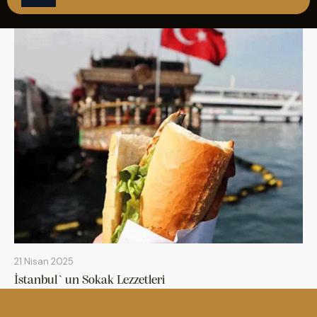
ÇAĞRI MERKEZİ
08502421818
REZERVASYON
21 Nisan 2025
İstanbul`un Sokak Lezzetleri