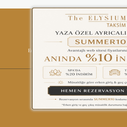
ENGLISH
ÇAĞRI MERKEZİ
08502421818
Tüm Otellerimiz
Blog
İletişim
Politi
REZERVASYON
English