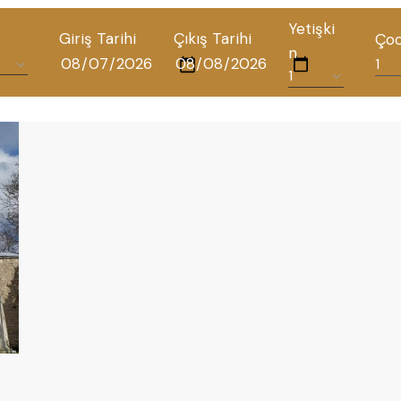
Yetişki
Giriş Tarihi
Çıkış Tarihi
Ço
n
TÜM OTELLERIMIZ
BLOG
İLETIŞIM
POLITIKALAR
GIZLILIK POLITIKASI
TÜRKÇE