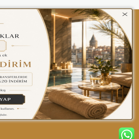
kalar
Gizlilik Politikası
Türkçe
Find yourself at home
in our hotel