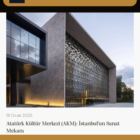
ÇAĞRI MERKEZİ
08502421818
REZERVASYON
18 Ocak 2025
Atatürk Kültür Merkezi (AKM): İstanbul’un Sanat
Mekanı