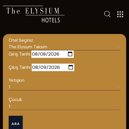
TÜM OTELLERIMIZ
BLOG
Otel Seçiniz
İLETIŞIM
POLITIKALAR
Giriş Tarihi
GIZLILIK POLITIKASI
Çıkış Tarihi
TÜRKÇE
Yetişkin
ENGLISH
Çocuk
Türkçe
ARA