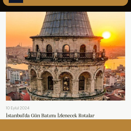
ÇAĞRI MERKEZİ
08502421818
REZERVASYON
10 Eylül 2024
İstanbul’da Gün Batımı İzlenecek Rotalar