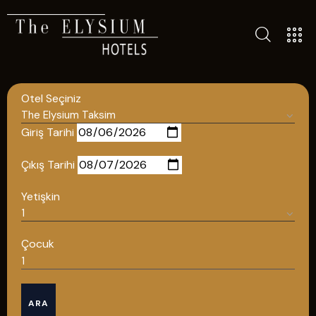
TÜM OTELLERIMIZ
BLOG
Otel Seçiniz
İLETIŞIM
POLITIKALAR
Giriş Tarihi
GIZLILIK POLITIKASI
Çıkış Tarihi
TÜRKÇE
Yetişkin
ENGLISH
Çocuk
Türkçe
ARA