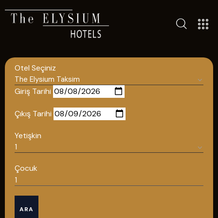
TÜM OTELLERIMIZ
BLOG
Otel Seçiniz
İLETIŞIM
POLITIKALAR
Giriş Tarihi
GIZLILIK POLITIKASI
Çıkış Tarihi
TÜRKÇE
Yetişkin
ENGLISH
Çocuk
Türkçe
ARA