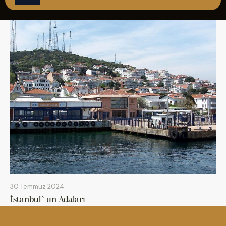
ÇAĞRI MERKEZİ
08502421818
REZERVASYON
30 Temmuz 2024
İstanbul`un Adaları