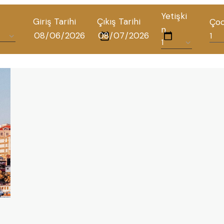
Yetişki
Giriş Tarihi
Çıkış Tarihi
Ço
n
TÜM OTELLERIMIZ
BLOG
İLETIŞIM
POLITIKALAR
GIZLILIK POLITIKASI
TÜRKÇE