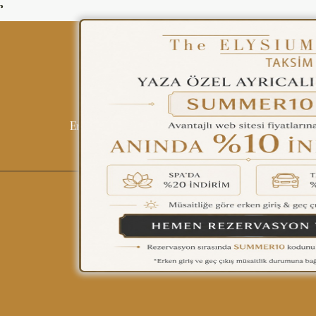
ENGLISH
r
ÇAĞRI MERKEZİ
08502421818
Tüm Otellerimiz
Blog
İletişim
Politi
REZERVASYON
English