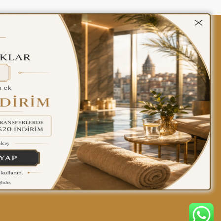
kalar
Gizlilik Politikası
Türkçe
Find yourself at home
in our hotel