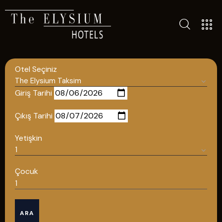
TÜM OTELLERIMIZ
BLOG
Otel Seçiniz
İLETIŞIM
POLITIKALAR
Giriş Tarihi
GIZLILIK POLITIKASI
Çıkış Tarihi
TÜRKÇE
Yetişkin
ENGLISH
Çocuk
Türkçe
ARA