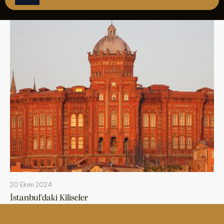
ÇAĞRI MERKEZİ
08502421818
REZERVASYON
20 Ekim 2024
İstanbul’daki Kiliseler