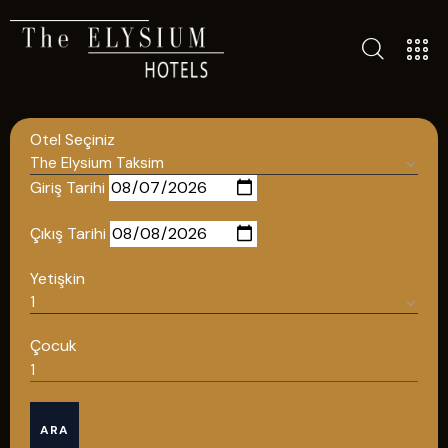
TÜM OTELLERIMIZ
BLOG
Otel Seçiniz
İLETIŞIM
POLITIKALAR
Giriş Tarihi
GIZLILIK POLITIKASI
Çıkış Tarihi
TÜRKÇE
Yetişkin
ENGLISH
Çocuk
Türkçe
ARA