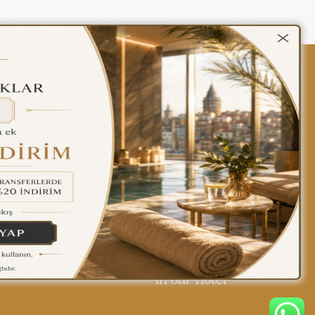
kalar
Gizlilik Politikası
Türkçe
Find yourself at home
in our hotel