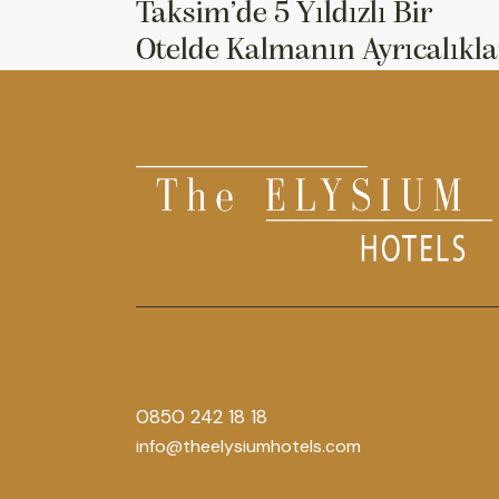
Taksim’de 5 Yıldızlı Bir
Otelde Kalmanın Ayrıcalıkla
0850 242 18 18
info@theelysiumhotels.com