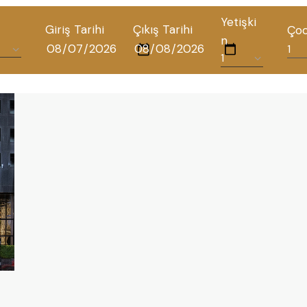
Yetişki
Giriş Tarihi
Çıkış Tarihi
Ço
n
TÜM OTELLERIMIZ
BLOG
İLETIŞIM
POLITIKALAR
GIZLILIK POLITIKASI
TÜRKÇE