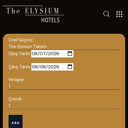
ALL HOTELS
THE ELYSIUM TOURISTIC
Otel Seçiniz
CONTACT US
POLICIES
Giriş Tarihi
TÜRKÇE
Çıkış Tarihi
ENGLISH
Yetişkin
English
Çocuk
ÇAĞRI MERKEZİ
ARA
08502421818