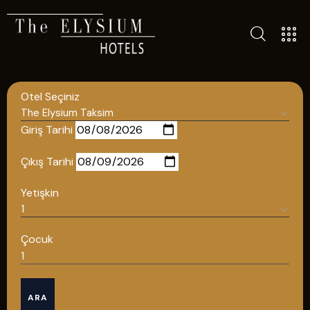
ALL HOTELS
THE ELYSIUM TOURISTIC
Otel Seçiniz
CONTACT US
POLICIES
Giriş Tarihi
TÜRKÇE
Çıkış Tarihi
ENGLISH
Yetişkin
English
Çocuk
ÇAĞRI MERKEZİ
ARA
08502421818