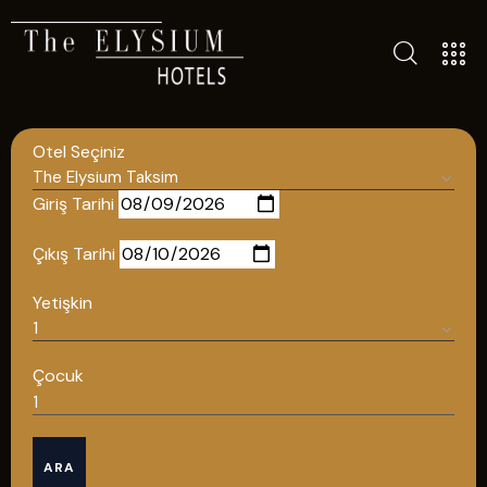
ALL HOTELS
THE ELYSIUM TOURISTIC
Otel Seçiniz
CONTACT US
POLICIES
Giriş Tarihi
TÜRKÇE
Çıkış Tarihi
ENGLISH
Yetişkin
English
Çocuk
ÇAĞRI MERKEZİ
ARA
08502421818